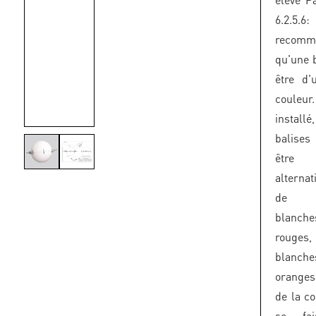
6.2.5.
recomm
qu'une b
être d'
couleur
insta
balise
être
alterna
de c
blanc
rouges
blanc
oranges
de la co
se fa