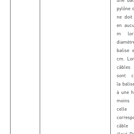
pylône 
ne doit
en auc
m lor
diamèt
balise 
cm. Lo
câbles 
sont c
la balis
à une h
moins
celle
corresp
câble
élevé P