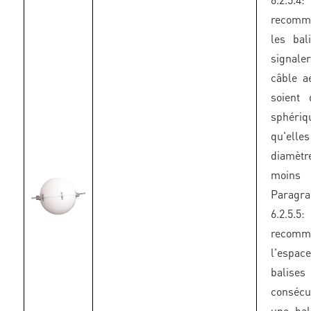
recomm
les bal
signaler
câble aé
soient
sphér
qu'elle
diamè
moins
Paragr
6.2.5.
recomm
l'espac
balises
conséc
une bal