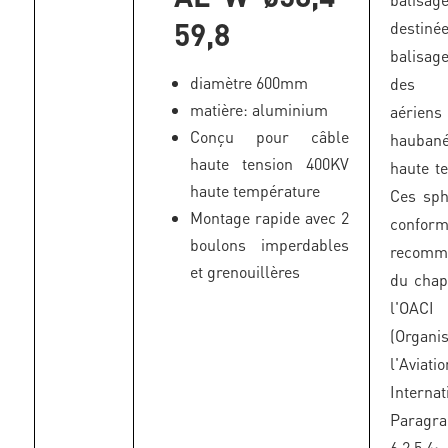
59,8
desti
balisa
diamètre 600mm
des 
matière: aluminium
aériens
Conçu pour câble
haubané
haute tension 400KV
haute te
haute température
Ces sph
Montage rapide avec 2
confo
boulons imperdables
recomm
et grenouillères
du chap
l'OACI
(Organi
l'Aviat
Internat
Paragr
6.2.5.