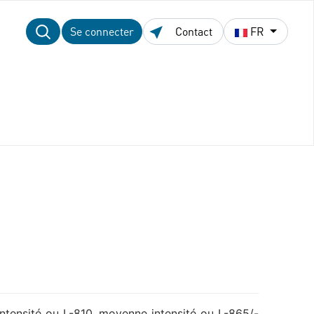
Se connecter
Contact
FR
ntensité ou L-810, moyenne intensité ou L-865/-