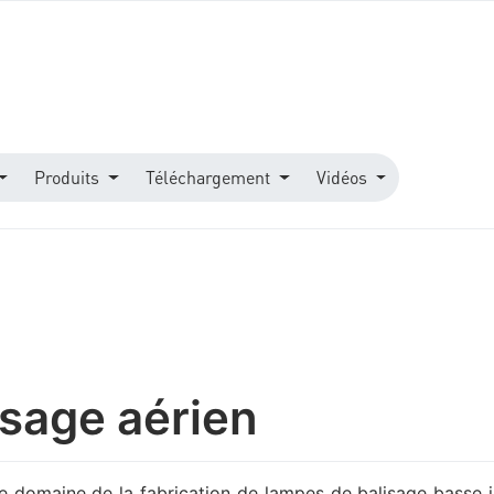
Produits
Téléchargement
Vidéos
isage aérien
le domaine de la fabrication de lampes de balisage basse i