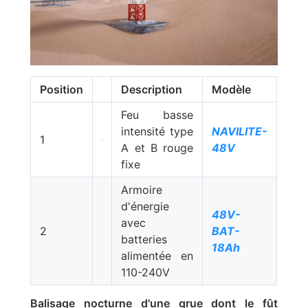
Position
Description
Modèle
Feu basse
intensité type
NAVILITE-
1
A et B rouge
48V
fixe
Armoire
d'énergie
48V-
avec
2
BAT-
batteries
18Ah
alimentée en
110-240V
Balisage nocturne d'une grue dont le fût