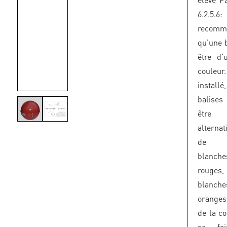
6.2.5.
recomm
qu'une b
être d'
couleur
insta
balise
être
alterna
de c
blanc
rouges
blanc
oranges
de la co
se fa