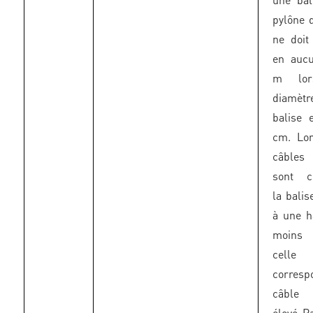
pylône 
ne doit
en auc
m lor
diamèt
balise 
cm. Lo
câbles 
sont c
la balis
à une h
moins
celle
corresp
câble
élevé P