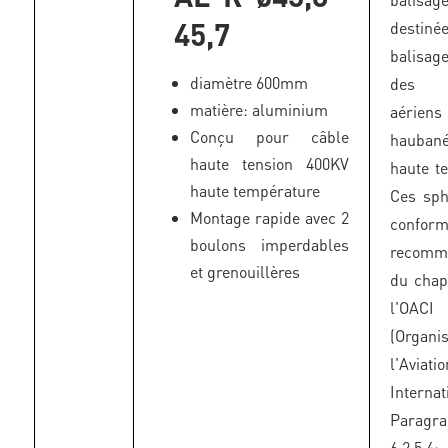
45,7
desti
balisa
diamètre 600mm
des 
matière: aluminium
aériens
Conçu pour câble
haubané
haute tension 400KV
haute te
haute température
Ces sph
Montage rapide avec 2
confo
boulons imperdables
recomm
et grenouillères
du chap
l'OACI
(Organi
l'Aviat
Internat
Paragr
6.2.5.