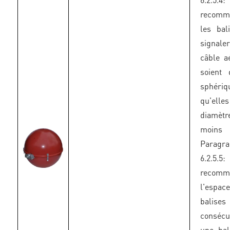
recomm
les bal
signaler
câble aé
soient
sphér
qu'elle
diamè
moins
Paragr
6.2.5.
recomm
l'espac
balises
conséc
une bal