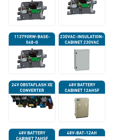
113790RW-BASE-
230VAC-INSULATION-
048-G
CABINET 230VAC
24V OBSTAFLASH XE
48V BATTERY
CONVERTER
CABINET 12AHSF
(INPUT POWER
220VAC)
48V BATTERY
48V-BAT-12AH
CABINET 7AHSF