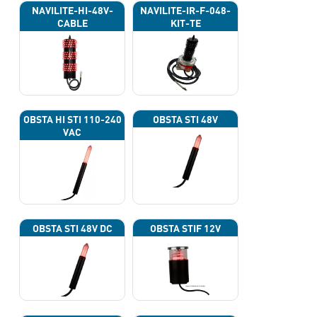
NAVILITE-HI-48V-
NAVILITE-IR-F-048-
CABLE
KIT-TE
OBSTA HI STI 110-240
OBSTA STI 48V
VAC
OBSTA STI 48V DC
OBSTA STIF 12V