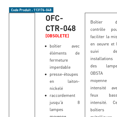
Code Produit :
113176-048
OFC-
Boîtier d
CTR-048
contrôle po
[OBSOLETE]
faciliter la mi
en oeuvre et 
boîtier avec
suivi de
éléments de
installations
fermeture
des lampe
imperdable
OBSTA
presse-étoupes
moyenne
en laiton-
intensité av
nickelé
feux bass
raccordement
jusqu'à 8
intensité. C
lampes
boîtiers
moyenne
métalliques