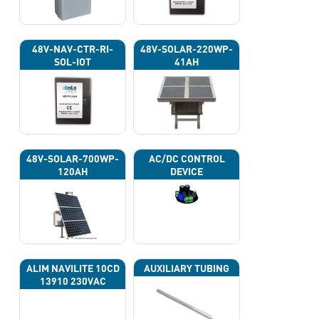
48V-NAV-CTR-RI-
48V-SOLAR-220WP-
SOL-IOT
41AH
48V-SOLAR-700WP-
AC/DC CONTROL
120AH
DEVICE
ALIM NAVILITE 10CD
AUXILIARY TUBING
13910 230VAC