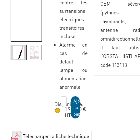
contre les
CEM sévèr
surtensions
(pylônes
électriques
rayonnants,
transitoires
antenne rad
incluse
omnidirectionnelle
Alarme en
il faut utilis
cas de
l'OBSTA HISTI A
défaut
code 113113
lampe ou
alimentation
anormale
Ajouter
Disponibilité:
au
1 949,00 €
panier
HT
Disponible sous 3 semaines
Télécharger la fiche technique