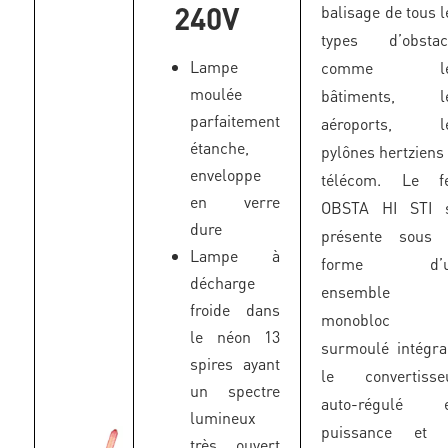
240V
balisage de tous l
types d’obstac
Lampe
comme le
moulée
bâtiments, l
parfaitement
aéroports, l
étanche,
pylônes hertziens 
enveloppe
télécom. Le f
en verre
OBSTA HI STI 
dure
présente sous 
Lampe à
forme d’u
décharge
ensemble
froide dans
monobloc
le néon 13
surmoulé intégra
spires ayant
le convertisse
un spectre
auto-régulé 
lumineux
puissance et 
très ouvert